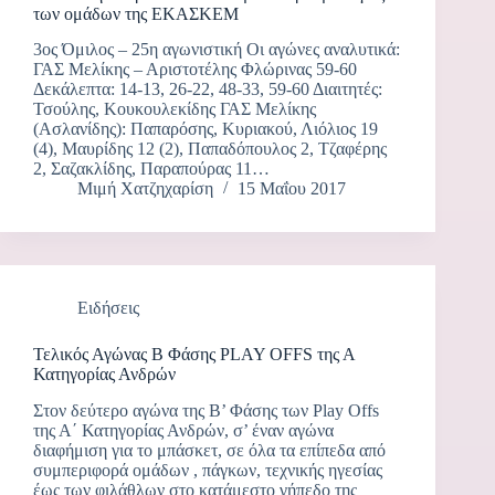
των ομάδων της ΕΚΑΣΚΕΜ
3ος Όμιλος – 25η αγωνιστική Οι αγώνες αναλυτικά:
ΓΑΣ Μελίκης – Αριστοτέλης Φλώρινας 59-60
Δεκάλεπτα: 14-13, 26-22, 48-33, 59-60 Διαιτητές:
Τσούλης, Κουκουλεκίδης ΓΑΣ Μελίκης
(Ασλανίδης): Παπαρόσης, Κυριακού, Λιόλιος 19
(4), Μαυρίδης 12 (2), Παπαδόπουλος 2, Τζαφέρης
2, Σαζακλίδης, Παραπούρας 11…
Μιμή Χατζηχαρίση
15 Μαΐου 2017
Ειδήσεις
Τελικός Αγώνας Β Φάσης PLAY OFFS της Α
Κατηγορίας Ανδρών
Στον δεύτερο αγώνα της Β’ Φάσης των Play Offs
της Α΄ Κατηγορίας Ανδρών, σ’ έναν αγώνα
διαφήμιση για το μπάσκετ, σε όλα τα επίπεδα από
συμπεριφορά ομάδων , πάγκων, τεχνικής ηγεσίας
έως των φιλάθλων στο κατάμεστο γήπεδο της