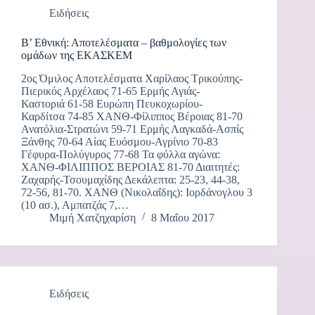
Ειδήσεις
Β’ Εθνική: Αποτελέσματα – βαθμολογίες των
ομάδων της ΕΚΑΣΚΕΜ
2ος Όμιλος Αποτελέσματα Χαρίλαος Τρικούπης-
Πιερικός Αρχέλαος 71-65 Ερμής Αγιάς-
Καστοριά 61-58 Ευρώπη Πευκοχωρίου-
Καρδίτσα 74-85 ΧΑΝΘ-Φίλιππος Βέροιας 81-70
Ανατόλια-Στρατώνι 59-71 Ερμής Λαγκαδά-Ασπίς
Ξάνθης 70-64 Αίας Ευόσμου-Αγρίνιο 70-83
Γέφυρα-Πολύγυρος 77-68 Τα φύλλα αγώνα:
ΧΑΝΘ-ΦΙΛΙΠΠΟΣ ΒΕΡΟΙΑΣ 81-70 Διαιτητές:
Ζαχαρής-Τσουμαχίδης Δεκάλεπτα: 25-23, 44-38,
72-56, 81-70. ΧΑΝΘ (Νικολαΐδης): Ιορδάνογλου 3
(10 ασ.), Αμπατζάς 7,…
Μιμή Χατζηχαρίση
8 Μαΐου 2017
Ειδήσεις