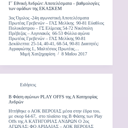
Γ΄ Εθνική Ανδρών: Αποτελέσματα – βαθμολογίες
των ομάδων της ΕΚΑΣΚΕΜ
3ος Όμιλος -24η αγωνιστική Αποτελέσματα
Πρωτέας Γρεβενών – ΓΑΣ Μελίκης 90-81 Εύαθλος
Πολυκάστρου – ΓΣ Ελίμειας 54-72 Νικόπολη
Πρέβεζας – Αιγινιακός 66-53 Φύλλα αγώνα
Πρωτέας Γρεβενών – ΓΑΣ Μελίκης 90-81
Δεκάλεπτα: 25-14, 40-41, 68-54, 90-81 Διαιτητές:
Αγραφιώτης Ι., Μαλτέσιος Πρωτέας…
Μιμή Χατζηχαρίση
8 Μαΐου 2017
Ειδήσεις
Β Φάση αγώνων PLAY OFFS της Α Κατηγορίας
Ανδρών
Ηττήθηκε ο ΑΟΚ ΒΕΡΟΙΑΣ μέσα στην έδρα του,
με σκορ 64-67, στο πλαίσιο της Β Φάσης των Play
Offs της Α ΚΑΤΗΓΟΡΙΑΣ ΑΝΔΡΩΝ O 2ος
ΑΓΩΝΑΣ: ΦΟ ΑΡΙΔΑΙΑΣ – ΑΟΚ ΒΕΡΟΙΑΣ